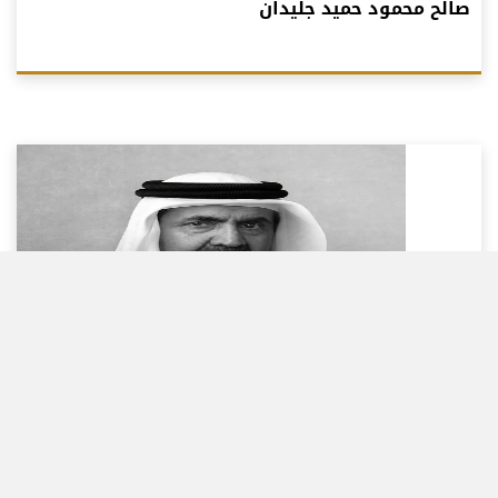
صالح محمود حميد جليدان
الشيخ حميد بن عبدالله الأحمر يعزي في وفاة صاحب
السمو الأمير الوالد الشيخ حمد بن خليفة آل ثاني